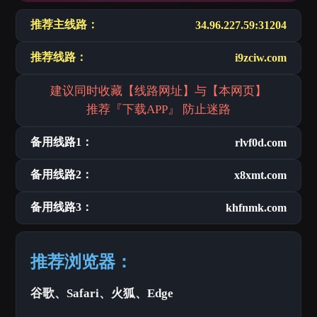
推荐主线路：
34.96.227.59:31204
推荐线路：
i9zciw.com
建议同时收藏【线路网址】与【本网页】
推荐『下载APP』 防止迷路
备用线路1：
rlvf0d.com
备用线路2：
x8xmt.com
备用线路3：
khfnmk.com
推荐浏览器：
谷歌、Safari、火狐、Edge